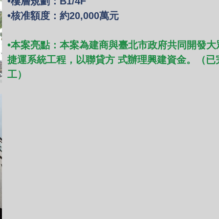
•樓層規劃：B1/4F
•核准額度：約20,000萬元
•本案亮點：
本案為建商與臺北市政府共同開
發大
捷運系統工程，以聯貸方 式辦理興建資金。（已
工）