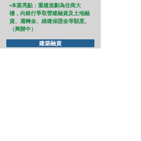
•本案亮點：重建規劃為住商大
樓，向銀行爭取營建融資及土地融
資、週轉金、綠建保證金等額度。
（興辦中）
建築融資
融資案例
聯絡窗口
東亞建築經理股份有限公司 版權所有 © 2022
​電話 :
(02) 23278233
|
(02) 23278289