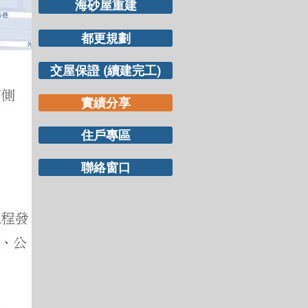
海砂屋重建
都更規劃
交屋保證 (續建完工)
實績分享
住戶專區
聯絡窗口