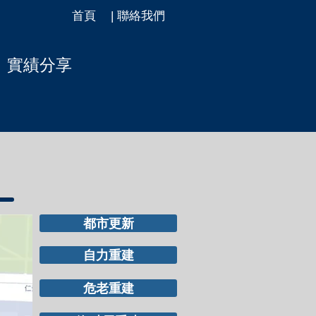
首頁
| 聯絡我們
實績分享
都市更新
自力重建
危老重建